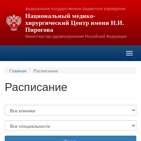
федеральное государственное бюджетное учреждение
Национальный медико-
хирургический Центр имени Н.И.
Пирогова
Министерства здравоохранения Российской Федерации
Toggl
navig
Главная
Расписание
Расписание